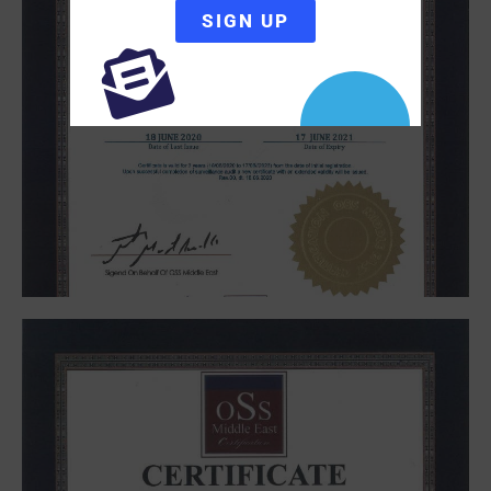
ISO 45001/2018
SIGN UP
Occupational health & safety management, We are
proud to provide safe & healthy workplaces by
preventing & safe social rights.