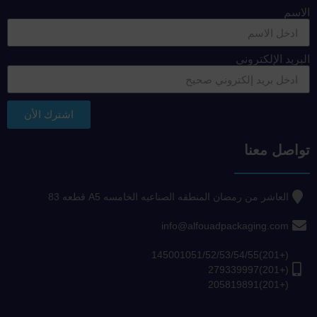
الاسم
البريد الإلكتروني
اشترك الأن
تواصل معنا
العاشر من رمضان المنطقه الصناعيه الخامسه A5 قطعه 83
info@alfouadpackaging.com
(+201)145001051/52/53/54/55
(+201)279339997
(+201)205819891