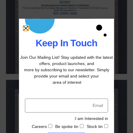
Food safety management systems, all our products
food or not, we are proud to be the only ISO
22000/2018 certified company in decorative metal
boxes in Egypt and the middle east.
Keep In Touch
Join Our Mailing List! Stay updated with the latest
offers, product launches, and
more by subscribing to our newsletter. Simply
provide your email and select your
area of interest:
I am Interested in:
Careers
Be spoke tin
Stock tin